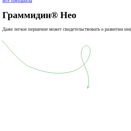
Все препараты
Гр
а
ммидин
®
Нео
Даже легкое першение может свидетельствовать о развитии инф