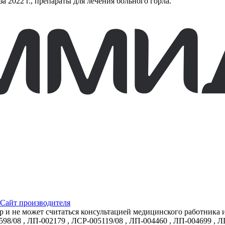
 2022 г., препараты для лечения больного горла.
Сайт производителя
р и не может считаться консультацией медицинского работника 
598/08
,
ЛП-002179
,
ЛСР-005119/08
,
ЛП-004460
,
ЛП-004699
,
Л